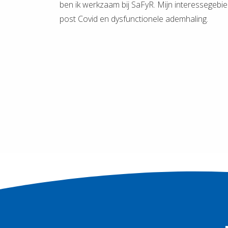
ezoeker.
ben ik werkzaam bij SaFyR. Mijn interessegebi
post Covid en dysfunctionele ademhaling.
Voorkeuren opslaan