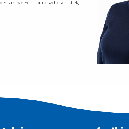
eden zijn: wervelkolom, psychosomatiek,