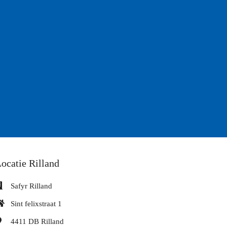
e
ocatie Rilland
Safyr Rilland
Sint felixstraat 1
4411 DB
Rilland