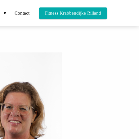
s
Contact
Fitness Krabbendijke Rilland